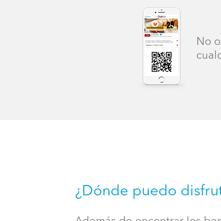
No o
cual
¿Dónde puedo disfrut