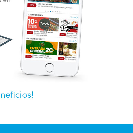
s en
neficios!